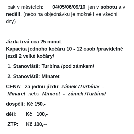
pak v měsících:
04/05/06
/09/10
jen v
sobotu
a v
neděli
. (nebo na objednávku je možné i ve všední
dny)
Jízda trvá cca 25 minut.
Kapacita jednoho kočáru 10 - 12 osob /pravidelně
jezdí 2 velké kočáry/
1. Stanoviště: Turbína /pod zámkem/
2. Stanoviště:
Minaret
CENA: za jednu jízdu:
zámek /Turbína/ -
Minaret
nebo
Minaret - zámek /Turbína/
dospělí:
Kč 150,-
děti:
Kč 100,-
ZTP: Kč 100,--