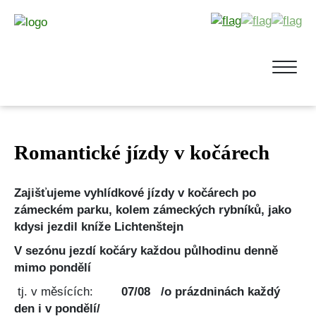
Romantické jízdy v kočárech
Zajišťujeme vyhlídkové jízdy v kočárech po
zámeckém parku, kolem zámeckých rybníků, jako
kdysi jezdil kníže Lichtenštejn
V sezónu jezdí kočáry každou půlhodinu denně
mimo pondělí
tj. v měsících:
07/08 /o prázdninách každý
den i v pondělí/