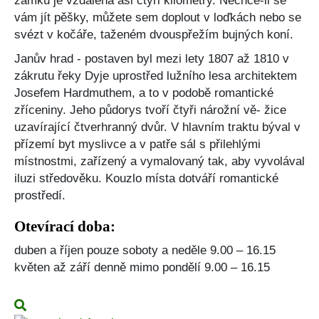
zámku je vzdálena asi čtyři kilometry. Nechce-li se
vám jít pěšky, můžete sem doplout v loďkách nebo se
svézt v kočáře, taženém dvouspřežím bujných koní.
Janův hrad - postaven byl mezi lety 1807 až 1810 v
zákrutu řeky Dyje uprostřed lužního lesa architektem
Josefem Hardmuthem, a to v podobě romantické
zříceniny. Jeho půdorys tvoří čtyři nárožní vě- žice
uzavírající čtverhranný dvůr. V hlavním traktu býval v
přízemí byt myslivce a v patře sál s přilehlými
místnostmi, zařízený a vymalovaný tak, aby vyvolával
iluzi středověku. Kouzlo místa dotváří romantické
prostředí.
Otevírací doba:
duben a říjen pouze soboty a neděle 9.00 – 16.15
květen až září denně mimo pondělí 9.00 – 16.15