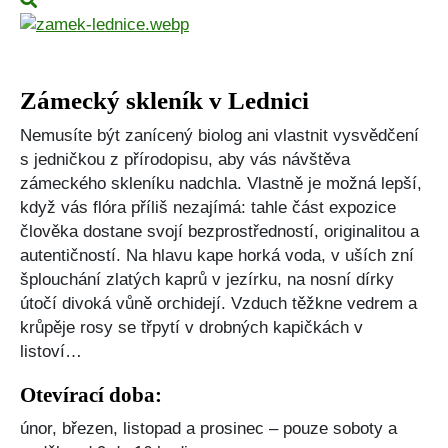
Zámecký skleník v Lednici
Nemusíte být zanícený biolog ani vlastnit vysvědčení
s jedničkou z přírodopisu, aby vás návštěva
zámeckého skleníku nadchla. Vlastně je možná lepší,
když vás flóra příliš nezajímá: tahle část expozice
člověka dostane svojí bezprostředností, originalitou a
autentičností. Na hlavu kape horká voda, v uších zní
šplouchání zlatých kaprů v jezírku, na nosní dírky
útočí divoká vůně orchidejí. Vzduch těžkne vedrem a
krůpěje rosy se třpytí v drobných kapičkách v
listoví…
Otevírací doba:
únor, březen, listopad a prosinec – pouze soboty a