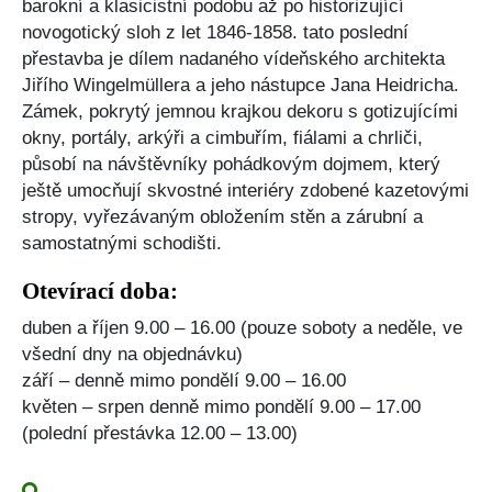
barokní a klasicistní podobu až po historizující
novogotický sloh z let 1846-1858. tato poslední
přestavba je dílem nadaného vídeňského architekta
Jiřího Wingelmüllera a jeho nástupce Jana Heidricha.
Zámek, pokrytý jemnou krajkou dekoru s gotizujícími
okny, portály, arkýři a cimbuřím, fiálami a chrliči,
působí na návštěvníky pohádkovým dojmem, který
ještě umocňují skvostné interiéry zdobené kazetovými
stropy, vyřezávaným obložením stěn a zárubní a
samostatnými schodišti.
Otevírací doba:
duben a říjen 9.00 – 16.00 (pouze soboty a neděle, ve
všední dny na objednávku)
září – denně mimo pondělí 9.00 – 16.00
květen – srpen denně mimo pondělí 9.00 – 17.00
(polední přestávka 12.00 – 13.00)