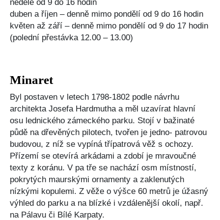
neděle od 9 do 16 hodin
duben a říjen – denně mimo pondělí od 9 do 16 hodin
květen až září – denně mimo pondělí od 9 do 17 hodin
(polední přestávka 12.00 – 13.00)
Minaret
Byl postaven v letech 1798-1802 podle návrhu
architekta Josefa Hardmutha a měl uzavírat hlavní
osu lednického zámeckého parku. Stojí v bažinaté
půdě na dřevěných pilotech, tvořen je jedno- patrovou
budovou, z níž se vypíná třípatrová věž s ochozy.
Přízemí se otevírá arkádami a zdobí je mravoučné
texty z koránu. V pa tře se nachází osm místností,
pokrytých maurskými ornamenty a zaklenutých
nízkými kopulemi. Z věže o výšce 60 metrů je úžasný
výhled do parku a na blízké i vzdálenější okolí, např.
na Pálavu či Bílé Karpaty.