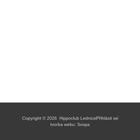
Copyright © 2026
Hippoclub Lednice
Přihlásit se
tvorba webu:
Svopa