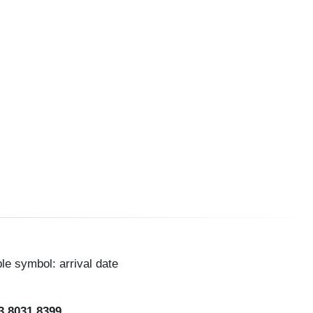
ble symbol: arrival date
3 8031 8399