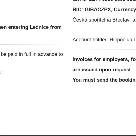
BIC: GIBACZPX, Currency
Česká spořitelna Břeclav, a
when entering Lednice from
Account holder: Hippoclub Le
 paid in full in advance to
Invoices for employers, fo
are issued upon request.
e
You must send the booking