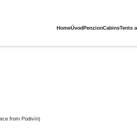
Home
Úvod
Penzion
Cabins
Tents 
dnice from Podivín)