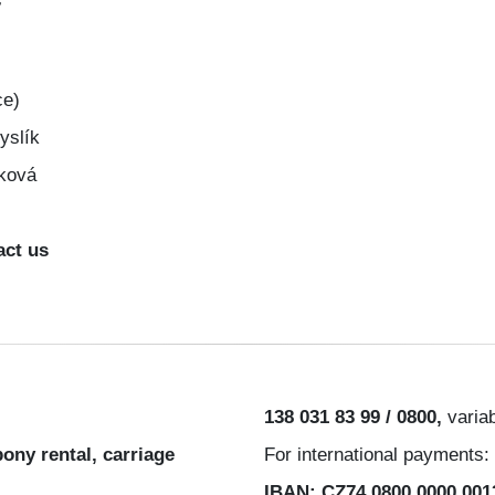
7
ce)
yslík
ková
act us
138 031 83 99 / 0800,
varia
ony rental, carriage
For international payments:
IBAN: CZ74 0800 0000 001