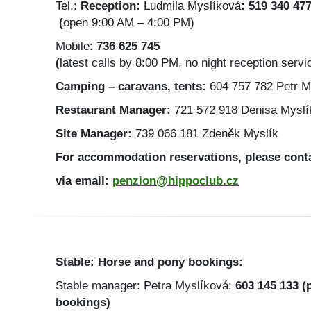
Tel.:
Reception:
Ludmila Myslíková
: 519 340 47
(
open 9:00 AM – 4:00 PM)
Mobile:
736 625 745
(
latest calls by 8:00 PM, no night reception servi
Camping – caravans, tents:
604 757 782 Petr M
Restaurant Manager:
721 572 918 Denisa Myslí
Site Manager:
739 066 181 Zdeněk Myslík
For accommodation reservations, please cont
via email:
penzion@hippoclub.cz
Stable: Horse and pony bookings:
Stable manager: Petra Myslíková:
603 145 133 (p
bookings)