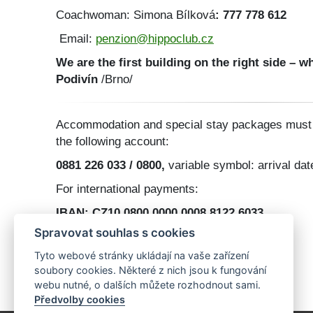
Coachwoman: Simona Bílková
: 777 778 612
Email:
penzion@hippoclub.cz
We are the first building on the right side – 
Podivín
/Brno/
Accommodation and special stay packages must be
the following account:
0881 226 033 / 0800,
variable symbol: arrival dat
For international payments:
IBAN: CZ10 0800 0000 0008 8122 6033
Spravovat souhlas s cookies
BIC: GIBACZPX, Currency: CZK
Tyto webové stránky ukládají na vaše zařízení
Česká spořitelna, a.s. Břeclav
soubory cookies. Některé z nich jsou k fungování
webu nutné, o dalších můžete rozhodnout sami.
Předvolby cookies