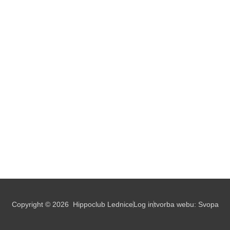
Copyright © 2026
Hippoclub Lednice
Log in
tvorba webu:
Svopa